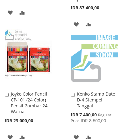
IDR 87.400,00
ADD
ADD
TO
TO
ADD
ADD
WISH
COMPARE
TO
TO
LIST
WISH
COMPARE
LIST
Joyko Color Pencil
Kenko Stamp Date
Add
Add
CP-101 (24 Color)
D-4 Stempel
to
to
Pensil Gambar 24
Tanggal
Cart
Cart
Warna
Special
IDR 7.400,00
Regular
Price
IDR 23.000,00
IDR 8.600,00
Price
ADD
ADD
ADD
ADD