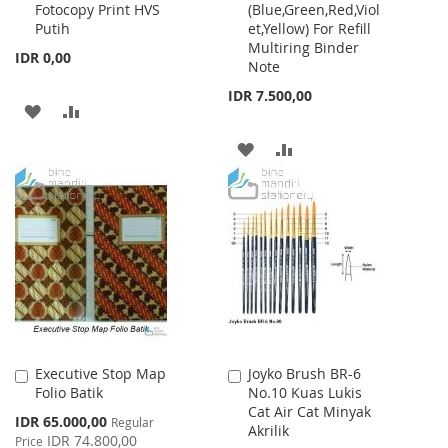
Fotocopy Print HVS
(Blue,Green,Red,Viol
Cart
Cart
Putih
et,Yellow) For Refill
Multiring Binder
IDR 0,00
Note
IDR 7.500,00
ADD
ADD
TO
TO
ADD
ADD
WISH
COMPARE
TO
TO
LIST
WISH
COMPARE
LIST
Executive Stop Map
Joyko Brush BR-6
Add
Add
Folio Batik
No.10 Kuas Lukis
to
to
Cat Air Cat Minyak
Cart
Cart
Special
IDR 65.000,00
Regular
Akrilik
Price
IDR 74.800,00
Price