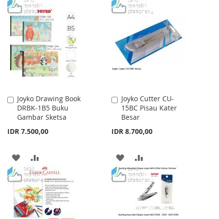
TO
TO
WISH
COMPARE
LIST
Joyko Drawing Book
Joyko Cutter CU-
Add
Add
DRBK-1B5 Buku
15BC Pisau Kater
to
to
Gambar Sketsa
Besar
Cart
Cart
IDR 7.500,00
IDR 8.700,00
ADD
ADD
ADD
ADD
TO
TO
TO
TO
WISH
COMPARE
WISH
COMPARE
LIST
LIST