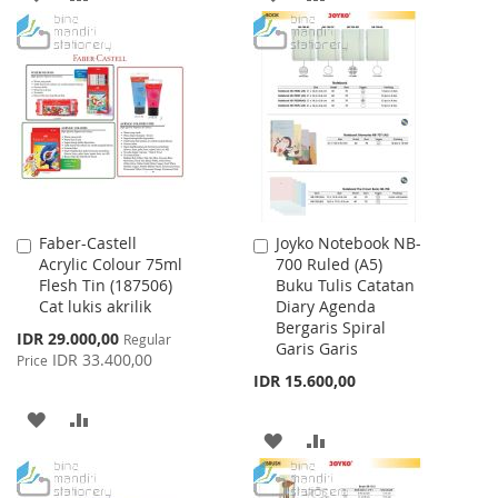
TO
TO
TO
TO
WISH
COMPARE
WISH
COMPARE
LIST
LIST
Faber-Castell
Joyko Notebook NB-
Add
Add
Acrylic Colour 75ml
700 Ruled (A5)
to
to
Flesh Tin (187506)
Buku Tulis Catatan
Cart
Cart
Cat lukis akrilik
Diary Agenda
Bergaris Spiral
Special
IDR 29.000,00
Regular
Garis Garis
Price
IDR 33.400,00
Price
IDR 15.600,00
ADD
ADD
ADD
ADD
TO
TO
TO
TO
WISH
COMPARE