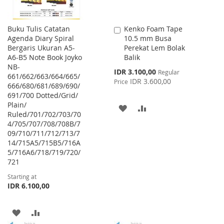
Buku Tulis Catatan
Kenko Foam Tape
Add
Agenda Diary Spiral
10.5 mm Busa
to
Bergaris Ukuran A5-
Perekat Lem Bolak
Cart
A6-B5 Note Book Joyko
Balik
NB-
Special
IDR 3.100,00
Regular
661/662/663/664/665/
Price
IDR 3.600,00
Price
666/680/681/689/690/
691/700 Dotted/Grid/
Plain/
ADD
ADD
Ruled/701/702/703/70
4/705/707/708/708B/7
TO
TO
09/710/711/712/713/7
WISH
COMPARE
14/715A5/715B5/716A
5/716A6/718/719/720/
LIST
721
Starting at
IDR 6.100,00
ADD
ADD