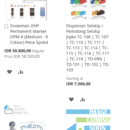
Snowman OHP
Dispenser Selotip /
Add
Permanent Marker
Pemotong Selotip
to
OPM-6 (Medium - 6
Joyko TC-106 | TC-107
Cart
Colour) Pena Spidol
| TC-110 | TC-111 |
TC-113 | TC-114 | TC-
Special
IDR 50.800,00
Regular
115 | TC-116 | TC-117
Price
IDR 58.500,00
Price
| TC-118 | TD-09N |
TD-101 | TD-102 | TD-
103
ADD
ADD
Starting at
TO
TO
IDR 7.500,00
WISH
COMPARE
ADD
ADD
LIST
TO
TO
WISH
COMPARE
LIST