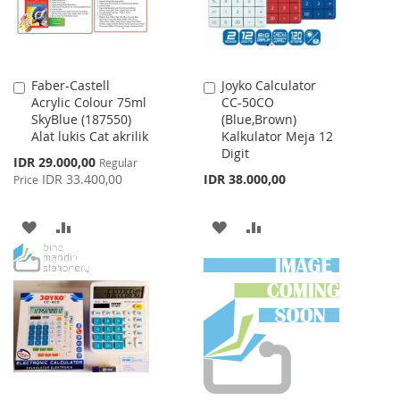
Faber-Castell
Joyko Calculator
Add
Add
Acrylic Colour 75ml
CC-50CO
to
to
SkyBlue (187550)
(Blue,Brown)
Cart
Cart
Alat lukis Cat akrilik
Kalkulator Meja 12
Digit
Special
IDR 29.000,00
Regular
Price
IDR 33.400,00
IDR 38.000,00
Price
ADD
ADD
ADD
ADD
TO
TO
TO
TO
WISH
COMPARE
WISH
COMPARE
LIST
LIST