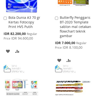
Bola Dunia A3 70 gr
Butterfly Penggaris
Add
Add
Kertas Fotocopy
BT-2020 Template
to
to
Print HVS Putih
sablon mal cetakan
Cart
Cart
flowchart teknik
Special
IDR 82.200,00
Regular
gambar
Price
IDR 94.600,00
Price
Special
IDR 7.000,00
Regular
Price
IDR 8.100,00
Price
ADD
ADD
TO
TO
ADD
ADD
WISH
COMPARE
TO
TO
LIST
WISH
COMPARE
LIST