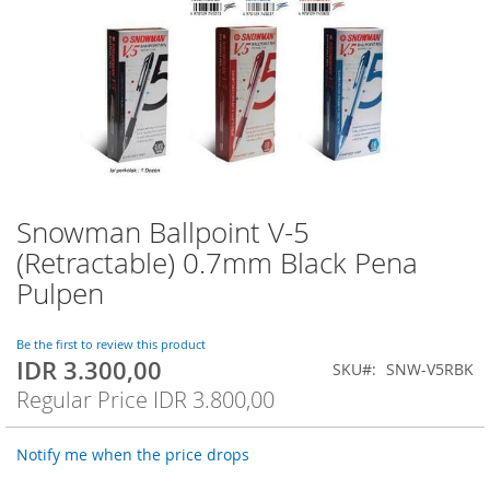
Snowman Ballpoint V-5
Skip
to
(Retractable) 0.7mm Black Pena
the
Pulpen
beginning
of
the
Be the first to review this product
images
IDR 3.300,00
Special
SKU
SNW-V5RBK
gallery
Price
Regular Price
IDR 3.800,00
Notify me when the price drops