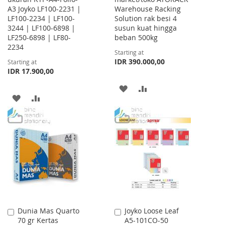
A3 Joyko LF100-2231 |
Warehouse Racking
LF100-2234 | LF100-
Solution rak besi 4
3244 | LF100-6898 |
susun kuat hingga
LF250-6898 | LF80-
beban 500kg
2234
Starting at
IDR 390.000,00
Starting at
IDR 17.900,00
ADD
ADD
ADD
ADD
TO
TO
TO
TO
WISH
COMPARE
WISH
COMPARE
LIST
LIST
Dunia Mas Quarto
Joyko Loose Leaf
Add
Add
70 gr Kertas
A5-101CO-50
to
to