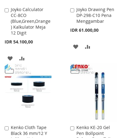
Joyko Calculator
Joyko Drawing Pen
Add
Add
CC-8CO
DP-298-C10 Pena
to
to
(Blue,Green,Orange
Menggambar
Cart
Cart
) Kalkulator Meja
IDR 61.000,00
12 Digit
IDR 54.100,00
ADD
ADD
TO
TO
ADD
ADD
WISH
COMPARE
TO
TO
LIST
WISH
COMPARE
LIST
Kenko Cloth Tape
Kenko KE-20 Gel
Add
Add
Black 36 mm/12 Y
Pen Bollpoint
to
to