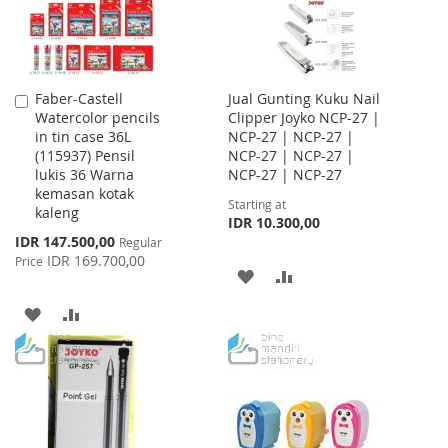
Faber-Castell
Jual Gunting Kuku Nail
Add
Watercolor pencils
Clipper Joyko NCP-27 |
to
in tin case 36L
NCP-27 | NCP-27 |
Cart
(115937) Pensil
NCP-27 | NCP-27 |
lukis 36 Warna
NCP-27 | NCP-27
kemasan kotak
Starting at
kaleng
IDR 10.300,00
Special
IDR 147.500,00
Regular
Price
IDR 169.700,00
Price
ADD
ADD
TO
TO
ADD
ADD
WISH
COMPARE
TO
TO
LIST
WISH
COMPARE
LIST