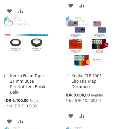
ADD
ADD
ADD
ADD
TO
TO
TO
TO
WISH
COMPARE
WISH
COMPARE
LIST
LIST
Kenko Foam Tape
Kenko CLF-100F
Add
Add
21 mm Busa
Clip File Map
to
to
Perekat Lem Bolak
Dokumen
Cart
Cart
Balik
Special
IDR 9.000,00
Regular
Price
Special
IDR 6.100,00
IDR 10.400,00
Regular
Price
Price
IDR 7.100,00
Price
ADD
ADD
ADD
ADD
TO
TO