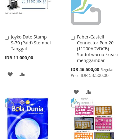
Joyko Date Stamp
Faber-Castell
Add
Add
S-70 (Paid) Stempel
Connector Pen 20
to
to
Tanggal
(11200ADVDCB)
Cart
Cart
Spidol warna kreasi
IDR 11.000,00
menggambar
Special
IDR 46.500,00
Regular
ADD
ADD
Price
IDR 53.500,00
Price
TO
TO
ADD
ADD
WISH
COMPARE
TO
TO
LIST
WISH
COMPARE
LIST