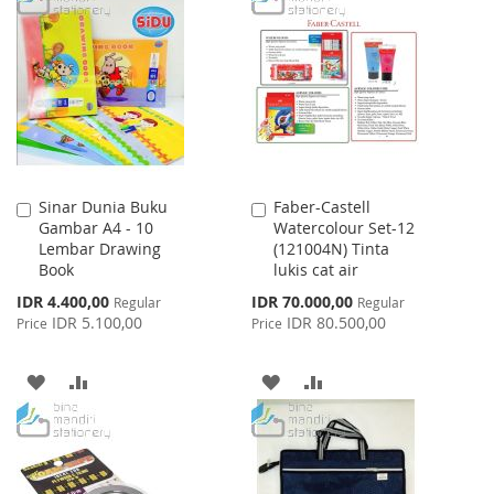
WISH
COMPARE
WISH
COMPARE
LIST
LIST
Sinar Dunia Buku
Faber-Castell
Add
Add
Gambar A4 - 10
Watercolour Set-12
to
to
Lembar Drawing
(121004N) Tinta
Cart
Cart
Book
lukis cat air
Special
Special
IDR 4.400,00
IDR 70.000,00
Regular
Regular
Price
Price
IDR 5.100,00
IDR 80.500,00
Price
Price
ADD
ADD
ADD
ADD
TO
TO
TO
TO
WISH
COMPARE
WISH
COMPARE