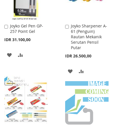
Joyko Gel Pen GP-
Joyko Sharpener A-
Add
Add
257 Point Gel
61 (Penguin)
to
to
Rautan Mekanik
Cart
Cart
IDR 31.100,00
Serutan Pensil
Putar
ADD
ADD
IDR 26.500,00
TO
TO
ADD
ADD
WISH
COMPARE
TO
TO
LIST
WISH
COMPARE
LIST