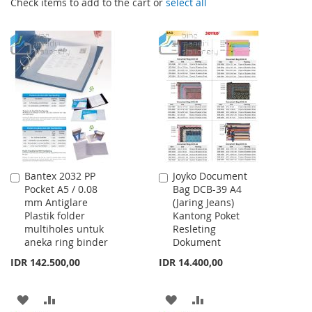
Check items to add to the cart or
select all
Bantex 2032 PP
Joyko Document
Add
Add
Pocket A5 / 0.08
Bag DCB-39 A4
to
to
mm Antiglare
(Jaring Jeans)
Cart
Cart
Plastik folder
Kantong Poket
multiholes untuk
Resleting
aneka ring binder
Dokument
IDR 142.500,00
IDR 14.400,00
ADD
ADD
ADD
ADD