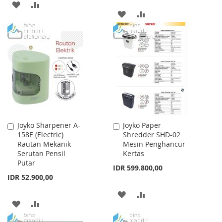
ADD
ADD
ADD
ADD
TO
TO
TO
TO
WISH
COMPARE
WISH
COMPARE
LIST
LIST
Joyko Sharpener A-
Joyko Paper
Add
Add
158E (Electric)
Shredder SHD-02
to
to
Rautan Mekanik
Mesin Penghancur
Cart
Cart
Serutan Pensil
Kertas
Putar
IDR 599.800,00
IDR 52.900,00
ADD
ADD
ADD
ADD
TO
TO
TO
TO