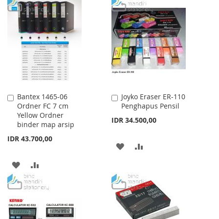
TO
TO
WISH
COMPARE
WISH
COMPARE
LIST
LIST
Bantex 1465-06
Joyko Eraser ER-110
Add
Add
Ordner FC 7 cm
Penghapus Pensil
to
to
Yellow Ordner
Cart
Cart
IDR 34.500,00
binder map arsip
IDR 43.700,00
ADD
ADD
TO
TO
ADD
ADD
WISH
COMPARE
TO
TO
LIST
WISH
COMPARE
LIST