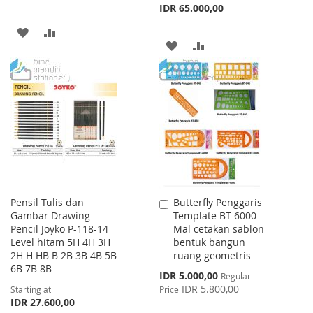
IDR 65.000,00
ADD
ADD
ADD
ADD
TO
TO
TO
TO
WISH
COMPARE
WISH
COMPARE
LIST
LIST
Pensil Tulis dan
Butterfly Penggaris
Add
Gambar Drawing
Template BT-6000
to
Pencil Joyko P-118-14
Mal cetakan sablon
Cart
Level hitam 5H 4H 3H
bentuk bangun
2H H HB B 2B 3B 4B 5B
ruang geometris
6B 7B 8B
Special
IDR 5.000,00
Regular
Price
IDR 5.800,00
Starting at
Price
IDR 27.600,00