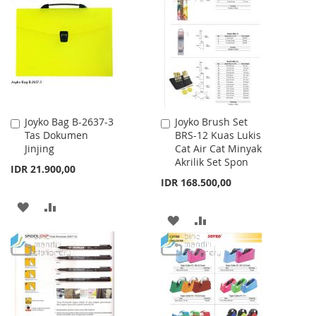
WISH
COMPARE
LIST
LIST
Joyko Bag B-2637-3
Joyko Brush Set
Add
Add
Tas Dokumen
BRS-12 Kuas Lukis
to
to
Jinjing
Cat Air Cat Minyak
Cart
Cart
Akrilik Set Spon
IDR 21.900,00
IDR 168.500,00
ADD
ADD
ADD
ADD
TO
TO
TO
TO
WISH
COMPARE
WISH
COMPARE
LIST
LIST