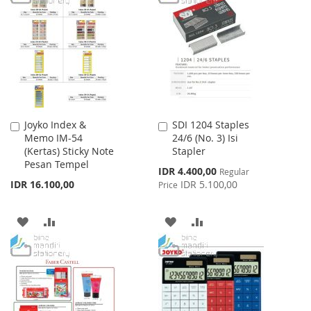
WISH
COMPARE
LIST
Joyko Index &
SDI 1204 Staples
Add
Add
Memo IM-54
24/6 (No. 3) Isi
to
to
(Kertas) Sticky Note
Stapler
Cart
Cart
Pesan Tempel
Special
IDR 4.400,00
Regular
Price
IDR 16.100,00
IDR 5.100,00
Price
ADD
ADD
ADD
ADD
TO
TO
TO
TO
WISH
COMPARE
WISH
COMPARE
LIST
LIST