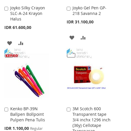
Joyko Silky Crayon
Joyko Gel Pen GP-
Add
Add
SLC-A-24 Krayon
218 Savanna 2
to
to
Halus
Cart
Cart
IDR 31.100,00
IDR 61.600,00
ADD
ADD
ADD
ADD
TO
TO
TO
TO
WISH
COMPARE
WISH
COMPARE
LIST
LIST
Kenko BP-39N
3M Scotch 600
Add
Add
Ballpen Bollpoint
Transparent tape
to
to
Pulpen Pena Tulis
3/4 inchx 1296 inch
Cart
Cart
(36y) Cellotape
Special
IDR 1.100,00
Regular
Transparan