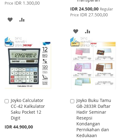
Price
IDR 1.300,00
Price
Special
IDR 24.500,00
Regular
Price
IDR 27.500,00
Price
ADD
ADD
TO
TO
ADD
ADD
WISH
COMPARE
TO
TO
LIST
WISH
COMPARE
LIST
Joyko Calculator
Joyko Buku Tamu
Add
Add
CC-42 Kalkulator
GB-2833R Daftar
to
to
Saku Pocket 12
Hadir Seminar
Cart
Cart
Digit
Resepsi
Kondangan
IDR 44.900,00
Pernikahan dan
Kedukaan