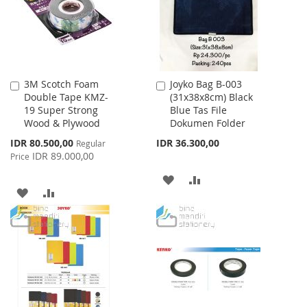
LIST
LIST
3M Scotch Foam
Joyko Bag B-003
Add
Add
Double Tape KMZ-
(31x38x8cm) Black
to
to
19 Super Strong
Blue Tas File
Cart
Cart
Wood & Plywood
Dokumen Folder
Special
IDR 80.500,00
IDR 36.300,00
Regular
Price
IDR 89.000,00
Price
ADD
ADD
ADD
ADD
TO
TO
TO
TO
WISH
COMPARE
WISH
COMPARE
LIST
LIST