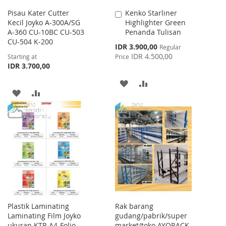
Pisau Kater Cutter
Kenko Starliner
Add
Kecil Joyko A-300A/SG
Highlighter Green
to
A-360 CU-10BC CU-503
Penanda Tulisan
Cart
CU-504 K-200
Special
IDR 3.900,00
Regular
Price
IDR 4.500,00
Starting at
Price
IDR 3.700,00
ADD
ADD
ADD
ADD
TO
TO
TO
TO
WISH
COMPARE
WISH
COMPARE
LIST
LIST
Plastik Laminating
Rak barang
Laminating Film Joyko
gudang/pabrik/super
ukuran KTP-A4-Folio-
market/toko AYORACK