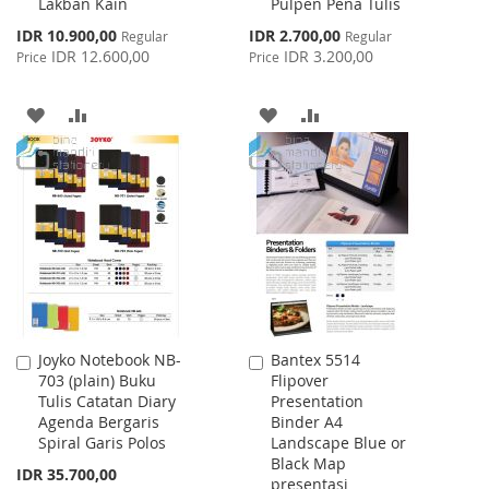
Lakban Kain
Pulpen Pena Tulis
Cart
Cart
Special
Special
IDR 10.900,00
IDR 2.700,00
Regular
Regular
Price
Price
IDR 12.600,00
IDR 3.200,00
Price
Price
ADD
ADD
ADD
ADD
TO
TO
TO
TO
WISH
COMPARE
WISH
COMPARE
LIST
LIST
Joyko Notebook NB-
Bantex 5514
Add
Add
703 (plain) Buku
Flipover
to
to
Tulis Catatan Diary
Presentation
Cart
Cart
Agenda Bergaris
Binder A4
Spiral Garis Polos
Landscape Blue or
Black Map
IDR 35.700,00
presentasi