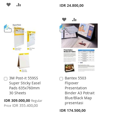
ADD
ADD
IDR 24.800,00
TO
TO
ADD
ADD
WISH
COMPARE
TO
TO
LIST
WISH
COMPARE
LIST
3M Post-it 559SS
Bantex 5503
Add
Add
Super Sticky Easel
Flipover
to
to
Pads 635x760mm
Presentation
Cart
Cart
30 Sheets
Binder A3 Potrait
Blue/Black Map
Special
IDR 309.000,00
Regular
presentasi
Price
IDR 355.400,00
Price
IDR 174.500,00