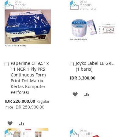
TO
TO
TO
TO
WISH
COMPARE
WISH
COMPARE
LIST
LIST
Paperline CF 9,5" x
Joyko Label LB-2RL
Add
Add
11 NCR 1 Ply PRS
(1 baris)
to
to
Continuous Form
Cart
Cart
IDR 3.300,00
Print Dot Matrix
Kertas Komputer
Perforasi
ADD
ADD
Special
IDR 226.000,00
Regular
TO
TO
Price
IDR 259.900,00
Price
WISH
COMPARE
ADD
ADD
LIST
TO
TO