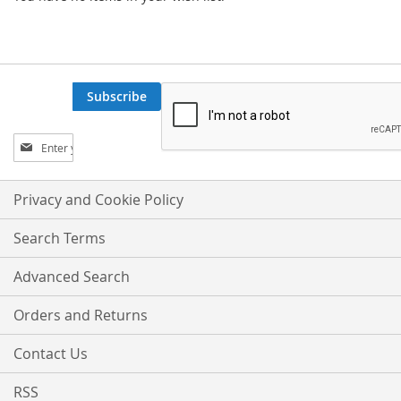
Subscribe
Sign
Up
for
Our
Privacy and Cookie Policy
Newsletter:
Search Terms
Advanced Search
Orders and Returns
Contact Us
RSS