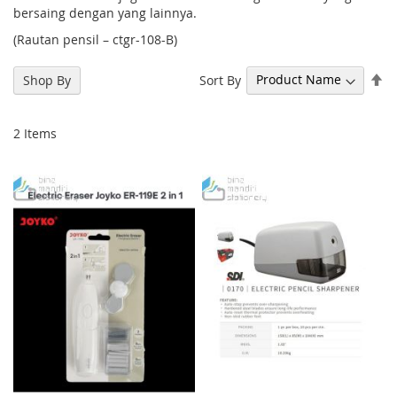
bersaing dengan yang lainnya.
(Rautan pensil – ctgr-108-B)
Se
Sort By
Shop By
De
Di
2
Items