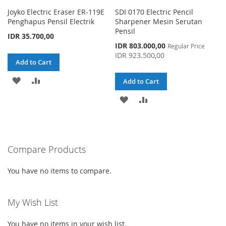
Joyko Electric Eraser ER-119E
SDI 0170 Electric Pencil
Penghapus Pensil Electrik
Sharpener Mesin Serutan
Pensil
IDR 35.700,00
Special
IDR 803.000,00
Regular Price
Price
IDR 923.500,00
Add to Cart
ADD
ADD
Add to Cart
TO
TO
ADD
ADD
WISH
COMPARE
TO
TO
LIST
WISH
COMPARE
Compare Products
LIST
You have no items to compare.
My Wish List
You have no items in your wish list.