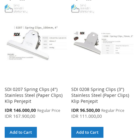
TO
TO
TO
TO
WISH
COMPARE
WISH
COMPARE
LIST
LIST
SDI 0207 Spring Clips (4")
SDI 0208 Spring Clips (3")
Stainless Steel (Paper Clips)
Stainless Steel (Paper Clips)
Klip Penjepit
Klip Penjepit
Special
Special
IDR 146.000,00
IDR 96.500,00
Regular Price
Regular Price
Price
Price
IDR 167.900,00
IDR 111.000,00
Add to Cart
Add to Cart