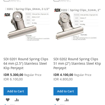
WISH
COMPARE
WISH
COMPARE
LIST
LIST
SDI 0201 Round Spring Clips
SDI 0202 Round Spring Clips
64 mm (2.5") Stainless Steel
51 mm (2") Stainless Steel Klip
Klip Penjepit
Penjepit
Special
Special
IDR 5.300,00
IDR 4.100,00
Regular Price
Regular Price
Price
Price
IDR 6.100,00
IDR 4.800,00
Add to Cart
Add to Cart
ADD
ADD
ADD
ADD