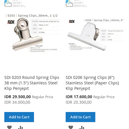
TO
TO
TO
TO
WISH
COMPARE
WISH
COMPARE
LIST
LIST
SDI 0203 Round Spring Clips
SDI 0206 Spring Clips (6")
38 mm (1.5") Stainless Steel
Stainless Steel (Paper Clips)
Klip Penjepit
Klip Penjepit
Special
Special
IDR 29.500,00
IDR 17.600,00
Regular Price
Regular Price
Price
Price
IDR 34.000,00
IDR 20.300,00
Add to Cart
Add to Cart
ADD
ADD
ADD
ADD