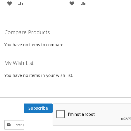
ADD
ADD
ADD
ADD
TO
TO
TO
TO
WISH
COMPARE
WISH
COMPARE
Compare Products
LIST
LIST
You have no items to compare.
My Wish List
You have no items in your wish list.
Subscribe
Sign
Up