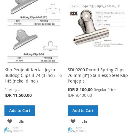
WISH
COMPARE
WISH
COMPARE
LIST
LIST
Klip Penjepit Kertas Joyko
SDI 0200 Round Spring Clips
Bulldog Clips 3-74 (3 inci) | 6-
76 mm (3") Stainless Steel Klip
145 (nekel 6 inci)
Penjepit
Special
IDR 8.100,00
Starting at
Regular Price
Price
IDR 11.500,00
IDR 9.400,00
Add to Cart
Add to Cart
ADD
ADD
ADD
ADD
TO
TO
TO
TO