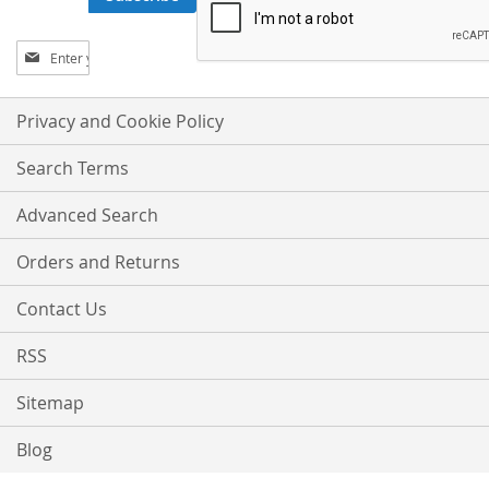
Sign
Up
for
Our
Privacy and Cookie Policy
Newsletter:
Search Terms
Advanced Search
Orders and Returns
Contact Us
RSS
Sitemap
Blog