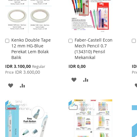
Kenko Double Tape
Faber-Castell Econ
Add
Add
12 mm HG-Blue
Mech Pencil 0.7
to
to
Perekat Lem Bolak
(134310) Pensil
Cart
Cart
Balik
Mekanikal
Special
Spe
IDR 3.100,00
IDR 0,00
ID
Regular
Price
Pri
IDR 3.600,00
Price
Pri
ADD
ADD
ADD
ADD
TO
TO
TO
TO
WISH
COMPARE
WISH
COMPARE
LIST
LIST