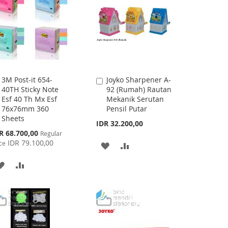
3M Post-it 654-
Joyko Sharpener A-
Add
Add
40TH Sticky Note
92 (Rumah) Rautan
to
to
Esf 40 Th Mx Esf
Mekanik Serutan
Cart
Cart
76x76mm 360
Pensil Putar
Sheets
IDR 32.200,00
cial
R 68.700,00
Regular
ce
IDR 79.100,00
ce
ADD
ADD
TO
TO
ADD
ADD
WISH
COMPARE
TO
TO
LIST
WISH
COMPARE
LIST