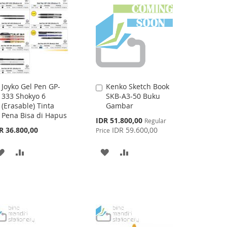
Joyko Gel Pen GP-
Kenko Sketch Book
Add
Add
333 Shokyo 6
SKB-A3-50 Buku
to
to
(Erasable) Tinta
Gambar
Cart
Cart
Pena Bisa di Hapus
Special
IDR 51.800,00
Regular
Price
R 36.800,00
IDR 59.600,00
Price
ADD
ADD
ADD
ADD
TO
TO
TO
TO
WISH
COMPARE
WISH
COMPARE
LIST
LIST