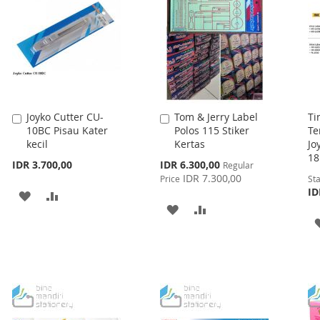
LIST
Joyko Cutter CU-
Tom & Jerry Label
Ti
Add
Add
10BC Pisau Kater
Polos 115 Stiker
Te
to
to
kecil
Kertas
Jo
Cart
Cart
1
Special
IDR 3.700,00
IDR 6.300,00
Regular
Price
IDR 7.300,00
Price
Sta
ID
ADD
ADD
ADD
ADD
TO
TO
TO
TO
WISH
COMPARE
WISH
COMPARE
LIST
LIST