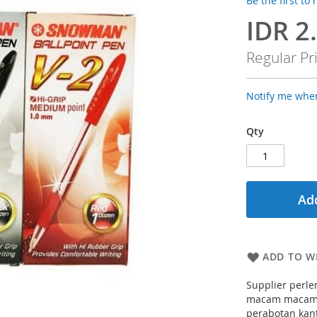
Be the first to
IDR 2
Special
Price
Regular Pr
Notify me when
Qty
Add
ADD TO WI
Supplier perle
macam macam s
perabotan kant