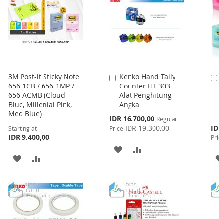
3M Post-it Sticky Note
Kenko Hand Tally
Add
656-1CB / 656-1MP /
Counter HT-303
to
656-ACMB (Cloud
Alat Penghitung
Cart
Blue, Millenial Pink,
Angka
Med Blue)
Special
IDR 16.700,00
Regular
Price
Spe
IDR 19.300,00
ID
Starting at
Price
Pri
IDR 9.400,00
Pri
ADD
ADD
ADD
ADD
TO
TO
TO
TO
WISH
COMPARE
WISH
COMPARE
LIST
LIST