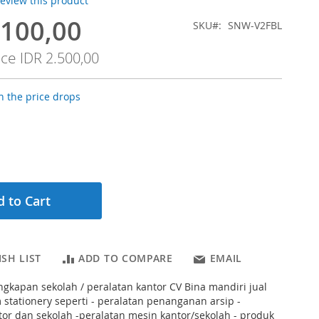
 review this product
.100,00
SKU
SNW-V2FBL
ice
IDR 2.500,00
 the price drops
 to Cart
SH LIST
ADD TO COMPARE
EMAIL
ngkapan sekolah / peralatan kantor CV Bina mandiri jual
tationery seperti - peralatan penanganan arsip -
or dan sekolah -peralatan mesin kantor/sekolah - produk