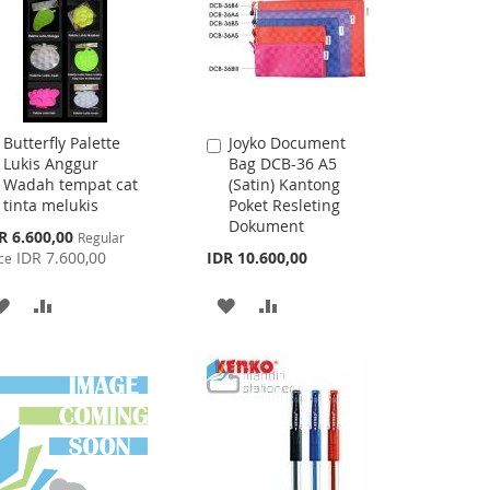
Butterfly Palette
Joyko Document
Add
Add
Lukis Anggur
Bag DCB-36 A5
to
to
Wadah tempat cat
(Satin) Kantong
Cart
Cart
tinta melukis
Poket Resleting
Dokument
cial
R 6.600,00
Regular
ce
IDR 7.600,00
IDR 10.600,00
ce
ADD
ADD
ADD
ADD
TO
TO
TO
TO
WISH
COMPARE
WISH
COMPARE
LIST
LIST