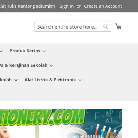
Alat Tulis Kantor padiumkm
Sign In
Create an Account
My Cart
Search
Search
Produk Kertas
ya & Kerajinan Sekolah
ekolah
Alat Listrik & Elektronik