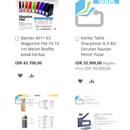
Bantex 4011-63
Kenko Table
Add
Add
Magazine File F4 10
Sharpener A-5 AD
to
to
cm Melon Boxfile
Serutan Rautan
Cart
Cart
kotak berkas
Pensil Putar
Special
IDR 43.700,00
IDR 33.900,00
Regular
Price
IDR 39.000,00
Price
ADD
ADD
ADD
ADD
TO
TO
TO
TO
WISH
COMPARE
WISH
COMPARE
LIST
LIST