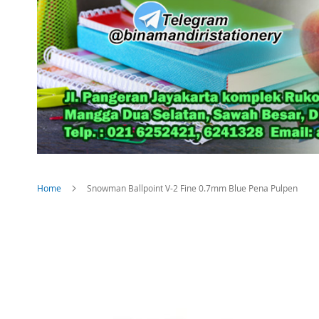
Home
Snowman Ballpoint V-2 Fine 0.7mm Blue Pena Pulpen
Skip
to
the
end
of
the
images
gallery