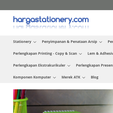
Skip
to
Content
Stationery
Penyimpanan & Penataan Arsip
Pe
Perlengkapan Printing - Copy & Scan
Lem & Adhesi
Perlengkapan Ekstrakurikuler
Perlengkapan Presen
Komponen Komputer
Merek ATK
Blog