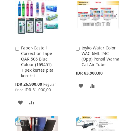
Faber-Castell
Joyko Water Color
Add
Add
Correction Tape
WAC-6ML-24C
to
to
QAR 506 Blue
(Opp) Pensil Warna
Cart
Cart
Colour (169451)
Cat Air Tube
Tipex kertas pita
IDR 63.900,00
koreksi
Special
IDR 26.900,00
Regular
ADD
ADD
Price
IDR 31.000,00
Price
TO
TO
ADD
ADD
WISH
COMPARE
TO
TO
LIST
WISH
COMPARE