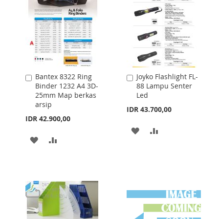
LIST
Bantex 8322 Ring
Joyko Flashlight FL-
Add
Add
Binder 1232 A4 3D-
88 Lampu Senter
to
to
25mm Map berkas
Led
Cart
Cart
arsip
IDR 43.700,00
IDR 42.900,00
ADD
ADD
ADD
ADD
TO
TO
TO
TO
WISH
COMPARE
WISH
COMPARE
LIST
LIST