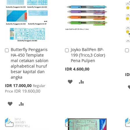
Butterfly Penggaris
Joyko BallPen BP-
Add
Add
HA-450 Template
199 (Trico,3 Color)
to
to
mal cetakan sablon
Pena Pulpen
Cart
Cart
alphabetical huruf
IDR 4.600,00
besar kapital dan
ID
angka
ADD
ADD
Special
IDR 17.000,00
Regular
Price
IDR 19.600,00
TO
TO
Price
WISH
COMPARE
ADD
ADD
LIST
TO
TO
WISH
COMPARE