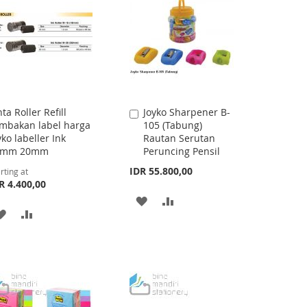
nta Roller Refill
Joyko Sharpener B-
Add
mbakan label harga
105 (Tabung)
to
yko labeller Ink
Rautan Serutan
Cart
8mm 20mm
Peruncing Pensil
IDR 55.800,00
rting at
R 4.400,00
ADD
ADD
ADD
ADD
TO
TO
TO
TO
WISH
COMPARE
WISH
COMPARE
LIST
LIST