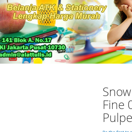
Snowm
Fine
Pulp