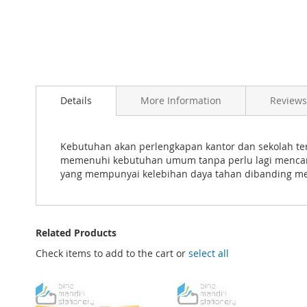
Skip
to
Details
More Information
Reviews
the
beginning
of
the
Kebutuhan akan perlengkapan kantor dan sekolah ter
images
memenuhi kebutuhan umum tanpa perlu lagi mencariny
gallery
yang mempunyai kelebihan daya tahan dibanding mer
Related Products
Check items to add to the cart or
select all