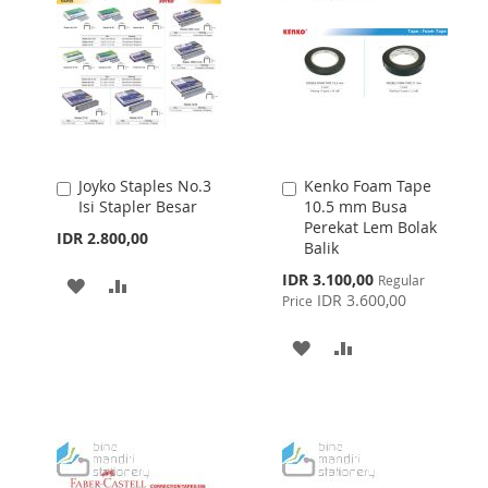
Joyko Staples No.3
Kenko Foam Tape
Add
Add
Isi Stapler Besar
10.5 mm Busa
to
to
Perekat Lem Bolak
Cart
Cart
IDR 2.800,00
Balik
Special
IDR 3.100,00
Regular
ADD
ADD
Price
IDR 3.600,00
Price
TO
TO
ADD
ADD
WISH
COMPARE
TO
TO
LIST
WISH
COMPARE
LIST