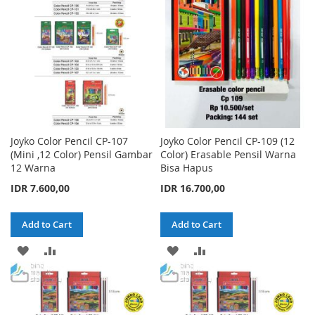
LIST
LIST
Joyko Color Pencil CP-107
Joyko Color Pencil CP-109 (12
(Mini ,12 Color) Pensil Gambar
Color) Erasable Pensil Warna
12 Warna
Bisa Hapus
IDR 7.600,00
IDR 16.700,00
Add to Cart
Add to Cart
ADD
ADD
ADD
ADD
TO
TO
TO
TO
WISH
COMPARE
WISH
COMPARE