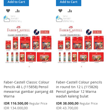
Add to Cart
Add to Cart
ADD
ADD
ADD
ADD
TO
TO
TO
TO
WISH
COMPARE
WISH
COMPARE
LIST
LIST
Faber-Castell Classic Colour
Faber-Castell Colour pencils
Pencils 48 L (115858) Pensil
in round tin 12 L (115826)
mewarnai gambar panjang 48
Pensil gambar 12 Warna
Warna
wadah kaleng bulat
Special
Special
IDR 116.500,00
IDR 38.000,00
Regular Price
Regular Price
Price
Price
IDR 134.000,00
IDR 43.700,00