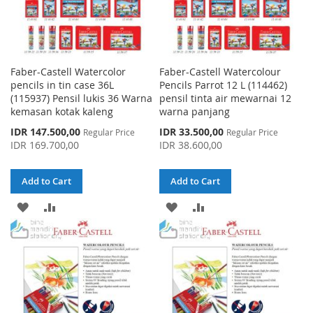
Faber-Castell Watercolor
Faber-Castell Watercolour
pencils in tin case 36L
Pencils Parrot 12 L (114462)
(115937) Pensil lukis 36 Warna
pensil tinta air mewarnai 12
kemasan kotak kaleng
warna panjang
Special
Special
IDR 147.500,00
IDR 33.500,00
Regular Price
Regular Price
Price
Price
IDR 169.700,00
IDR 38.600,00
Add to Cart
Add to Cart
ADD
ADD
ADD
ADD
TO
TO
TO
TO
WISH
COMPARE
WISH
COMPARE
LIST
LIST