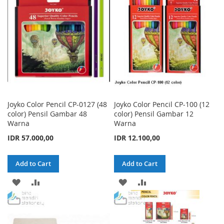
LIST
LIST
Joyko Color Pencil CP-0127 (48
Joyko Color Pencil CP-100 (12
color) Pensil Gambar 48
color) Pensil Gambar 12
Warna
Warna
IDR 57.000,00
IDR 12.100,00
Add to Cart
Add to Cart
ADD
ADD
ADD
ADD
TO
TO
TO
TO
WISH
COMPARE
WISH
COMPARE