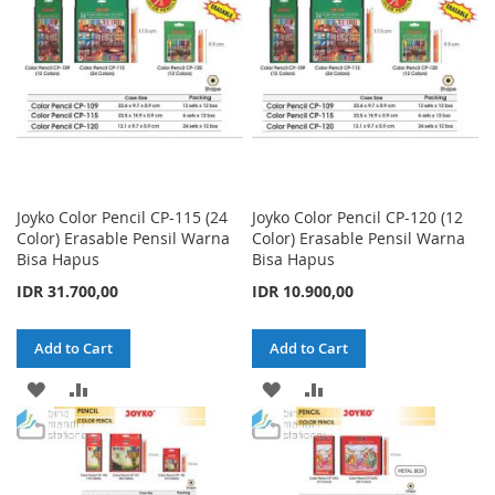
LIST
LIST
Joyko Color Pencil CP-115 (24
Joyko Color Pencil CP-120 (12
Color) Erasable Pensil Warna
Color) Erasable Pensil Warna
Bisa Hapus
Bisa Hapus
IDR 31.700,00
IDR 10.900,00
Add to Cart
Add to Cart
ADD
ADD
ADD
ADD
TO
TO
TO
TO
WISH
COMPARE
WISH
COMPARE