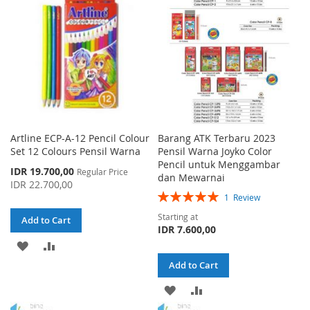
Artline ECP-A-12 Pencil Colour
Barang ATK Terbaru 2023
Set 12 Colours Pensil Warna
Pensil Warna Joyko Color
Pencil untuk Menggambar
Special
IDR 19.700,00
Regular Price
dan Mewarnai
Price
IDR 22.700,00
Rating:
1
Review
100%
Starting at
Add to Cart
IDR 7.600,00
ADD
ADD
Add to Cart
TO
TO
ADD
ADD
WISH
COMPARE