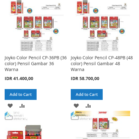
Joyko Color Pencil CP-36PB (36
Joyko Color Pencil CP-48PB (48
color) Pensil Gambar 36
color) Pensil Gambar 48
Warna
Warna
IDR 41.400,00
IDR 58.700,00
Add to Cart
Add to Cart
ADD
ADD
ADD
ADD
TO
TO
TO
TO
WISH
COMPARE
WISH
COMPARE
LIST
LIST