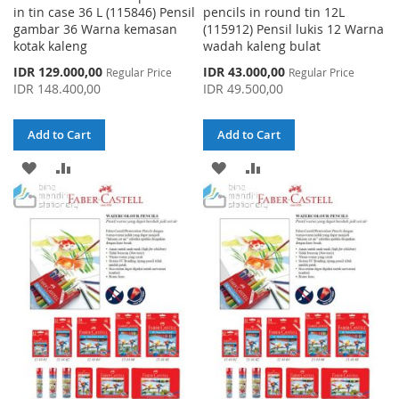
in tin case 36 L (115846) Pensil
pencils in round tin 12L
gambar 36 Warna kemasan
(115912) Pensil lukis 12 Warna
kotak kaleng
wadah kaleng bulat
Special
Special
IDR 129.000,00
IDR 43.000,00
Regular Price
Regular Price
Price
Price
IDR 148.400,00
IDR 49.500,00
Add to Cart
Add to Cart
ADD
ADD
ADD
ADD
TO
TO
TO
TO
WISH
COMPARE
WISH
COMPARE
LIST
LIST