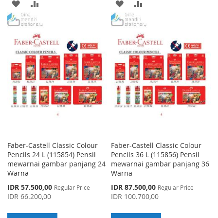
ADD
ADD
ADD
ADD
TO
TO
TO
TO
WISH
COMPARE
WISH
COMPARE
LIST
LIST
Faber-Castell Classic Colour
Faber-Castell Classic Colour
Pencils 24 L (115854) Pensil
Pencils 36 L (115856) Pensil
mewarnai gambar panjang 24
mewarnai gambar panjang 36
Warna
Warna
Special
Special
IDR 57.500,00
IDR 87.500,00
Regular Price
Regular Price
Price
Price
IDR 66.200,00
IDR 100.700,00