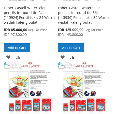
Faber-Castell Watercolor
Faber-Castell Watercolor
pencils in round tin 24L
pencils in round tin 36L
(115924) Pensil lukis 24 Warna
(115936) Pensil lukis 36 Warna
wadah kaleng bulat
wadah kaleng bulat
Special
Special
IDR 85.000,00
IDR 125.000,00
Regular Price
Regular Price
Price
Price
IDR 97.800,00
IDR 143.800,00
Add to Cart
Add to Cart
ADD
ADD
ADD
ADD
TO
TO
TO
TO
WISH
COMPARE
WISH
COMPARE
LIST
LIST