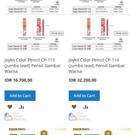
LIST
LIST
Joyko Color Pencil CP-113
Joyko Color Pencil CP-114
(Jumbo lead) Pensil Gambar
(Jumbo lead) Pensil Gambar
Warna
Warna
IDR 16.700,00
IDR 32.200,00
Add to Cart
Add to Cart
ADD
ADD
ADD
ADD
TO
TO
TO
TO
WISH
COMPARE
WISH
COMPARE