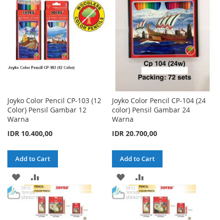
LIST
LIST
Joyko Color Pencil CP-103 (12
Joyko Color Pencil CP-104 (24
Color) Pensil Gambar 12
color) Pensil Gambar 24
Warna
Warna
IDR 10.400,00
IDR 20.700,00
Add to Cart
Add to Cart
ADD
ADD
ADD
ADD
TO
TO
TO
TO
WISH
COMPARE
WISH
COMPARE