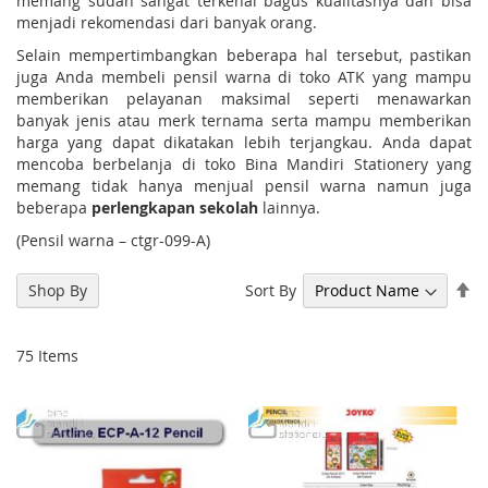
memang sudah sangat terkenal bagus kualitasnya dan bisa
menjadi rekomendasi dari banyak orang.
Selain mempertimbangkan beberapa hal tersebut, pastikan
juga Anda membeli pensil warna di toko ATK yang mampu
memberikan pelayanan maksimal seperti menawarkan
banyak jenis atau merk ternama serta mampu memberikan
harga yang dapat dikatakan lebih terjangkau. Anda dapat
mencoba berbelanja di toko Bina Mandiri Stationery yang
memang tidak hanya menjual pensil warna namun juga
beberapa
perlengkapan sekolah
lainnya.
(Pensil warna – ctgr-099-A)
Se
Sort By
Shop By
De
Di
75
Items