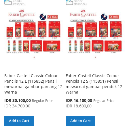
TO
TO
LIST
WISH
COMPARE
LIST
Faber-Castell Classic Colour
Faber-Castell Classic Colour
Pencils 12 L (115852) Pensil
Pencils 12 S (115851) Pensil
mewarnai gambar panjang 12
mewarnai gambar pendek 12
Warna
Warna
Special
Special
IDR 30.100,00
IDR 16.100,00
Regular Price
Regular Price
Price
Price
IDR 34.700,00
IDR 18.600,00
Add to Cart
Add to Cart