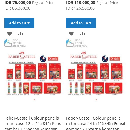
Special
Special
IDR 75.000,00
IDR 110.000,00
Regular Price
Regular Price
Price
Price
IDR 86.300,00
IDR 126.500,00
Add to Cart
Add to Cart
ADD
ADD
ADD
ADD
TO
TO
TO
TO
WISH
COMPARE
WISH
COMPARE
LIST
LIST
Faber-Castell Colour pencils
Faber-Castell Colour pencils
in tin case 12 L (115844) Pensil
in tin case 24 L (115845) Pensil
gambar 12 Warna kemasan
gambar 24 Warna kemasan