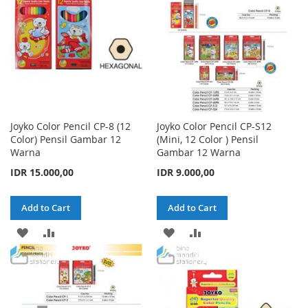
Joyko Color Pencil CP-8 (12
Joyko Color Pencil CP-S12
Color) Pensil Gambar 12
(Mini, 12 Color ) Pensil
Warna
Gambar 12 Warna
IDR 15.000,00
IDR 9.000,00
Add to Cart
Add to Cart
ADD
ADD
ADD
ADD
TO
TO
TO
TO
WISH
COMPARE
WISH
COMPARE
LIST
LIST