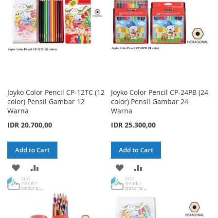
LIST
LIST
Joyko Color Pencil CP-12TC (12
Joyko Color Pencil CP-24PB (24
color) Pensil Gambar 12
color) Pensil Gambar 24
Warna
Warna
IDR 20.700,00
IDR 25.300,00
Add to Cart
Add to Cart
ADD
ADD
ADD
ADD
TO
TO
TO
TO
WISH
COMPARE
WISH
COMPARE
LIST
LIST