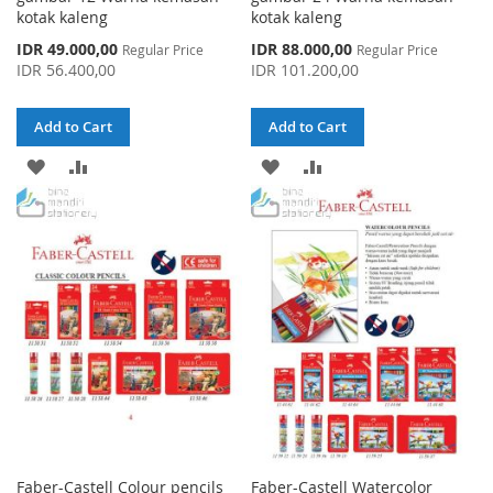
kotak kaleng
kotak kaleng
Special
Special
IDR 49.000,00
IDR 88.000,00
Regular Price
Regular Price
Price
Price
IDR 56.400,00
IDR 101.200,00
Add to Cart
Add to Cart
ADD
ADD
ADD
ADD
TO
TO
TO
TO
WISH
COMPARE
WISH
COMPARE
LIST
LIST
Faber-Castell Colour pencils
Faber-Castell Watercolor