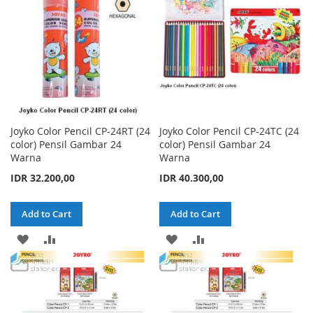
Joyko Color Pencil CP-24RT (24
Joyko Color Pencil CP-24TC (24
color) Pensil Gambar 24
color) Pensil Gambar 24
Warna
Warna
IDR 32.200,00
IDR 40.300,00
Add to Cart
Add to Cart
ADD
ADD
ADD
ADD
TO
TO
TO
TO
WISH
COMPARE
WISH
COMPARE
LIST
LIST