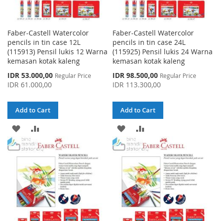
Faber-Castell Watercolor
Faber-Castell Watercolor
pencils in tin case 12L
pencils in tin case 24L
(115913) Pensil lukis 12 Warna
(115925) Pensil lukis 24 Warna
kemasan kotak kaleng
kemasan kotak kaleng
Special
Special
IDR 53.000,00
IDR 98.500,00
Regular Price
Regular Price
Price
Price
IDR 61.000,00
IDR 113.300,00
Add to Cart
Add to Cart
ADD
ADD
ADD
ADD
TO
TO
TO
TO
WISH
COMPARE
WISH
COMPARE
LIST
LIST