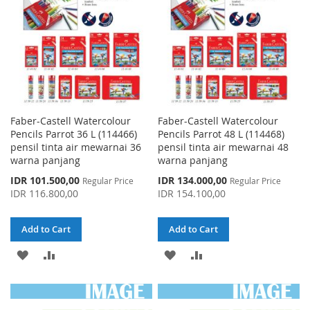
Faber-Castell Watercolour
Faber-Castell Watercolour
Pencils Parrot 36 L (114466)
Pencils Parrot 48 L (114468)
pensil tinta air mewarnai 36
pensil tinta air mewarnai 48
warna panjang
warna panjang
Special
Special
IDR 101.500,00
IDR 134.000,00
Regular Price
Regular Price
Price
Price
IDR 116.800,00
IDR 154.100,00
Add to Cart
Add to Cart
ADD
ADD
ADD
ADD
TO
TO
TO
TO
WISH
COMPARE
WISH
COMPARE