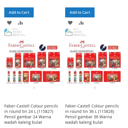
Add to Cart
Add to Cart
ADD
ADD
ADD
ADD
TO
TO
TO
TO
WISH
COMPARE
WISH
COMPARE
LIST
LIST
Faber-Castell Colour pencils
Faber-Castell Colour pencils
in round tin 24 L (115827)
in round tin 36 L (115828)
Pensil gambar 24 Warna
Pensil gambar 36 Warna
wadah kaleng bulat
wadah kaleng bulat