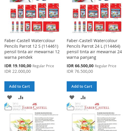
Faber-Castell Watercolour
Faber-Castell Watercolour
Pencils Parrot 12 S (114461)
Pencils Parrot 24 L (114464)
pensil tinta air mewarnai 12
pensil tinta air mewarnai 24
warna pendek
warna panjang
Special
Special
IDR 19.100,00
IDR 66.500,00
Regular Price
Regular Price
Price
Price
IDR 22.000,00
IDR 76.500,00
Add to Cart
Add to Cart
ADD
ADD
ADD
ADD
TO
TO
TO
TO
WISH
COMPARE
WISH
COMPARE
LIST
LIST