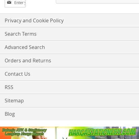
Sign
Up
for
Our
Privacy and Cookie Policy
Newsletter:
Search Terms
Advanced Search
Orders and Returns
Contact Us
RSS
Sitemap
Blog