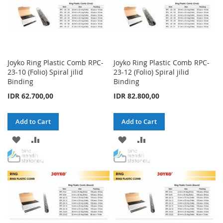
Joyko Ring Plastic Comb RPC-
Joyko Ring Plastic Comb RPC-
23-10 (Folio) Spiral jilid
23-12 (Folio) Spiral jilid
Binding
Binding
IDR 62.700,00
IDR 82.800,00
Add to Cart
Add to Cart
ADD
ADD
ADD
ADD
TO
TO
TO
TO
WISH
COMPARE
WISH
COMPARE
LIST
LIST