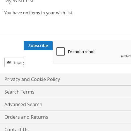
My Wish List
You have no items in your wish list.
Subscribe
Sign
Up
for
Our
Privacy and Cookie Policy
Newsletter:
Search Terms
Advanced Search
Orders and Returns
Contact Us