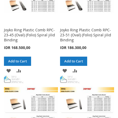
Joyko Ring Plastic Comb RPC-
Joyko Ring Plastic Comb RPC-
23-45 (Oval) (Folio) Spiral jilid
23-51 (Oval) (Folio) Spiral jilid
Binding
Binding
IDR 168.500,00
IDR 186.300,00
Add to Cart
Add to Cart
ADD
ADD
ADD
ADD
TO
TO
TO
TO
WISH
COMPARE
WISH
COMPARE
LIST
LIST