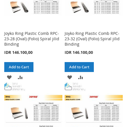
Joyko Ring Plastic Comb RPC-
Joyko Ring Plastic Comb RPC-
23-28 (Oval) (Folio) Spiral jilid
23-32 (Oval) (Folio) Spiral jilid
Binding
Binding
IDR 146.100,00
IDR 146.100,00
Add to Cart
Add to Cart
ADD
ADD
ADD
ADD
TO
TO
TO
TO
WISH
COMPARE
WISH
COMPARE
LIST
LIST