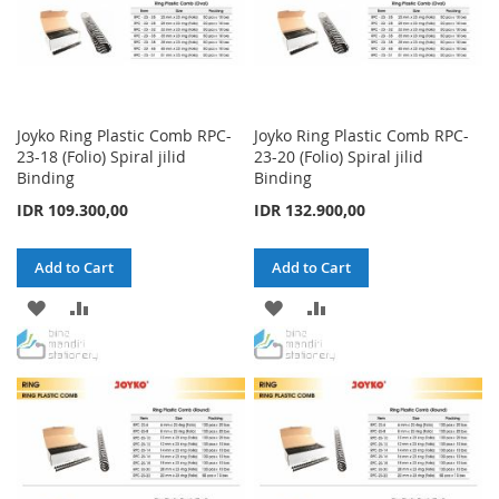
Joyko Ring Plastic Comb RPC-
Joyko Ring Plastic Comb RPC-
23-18 (Folio) Spiral jilid
23-20 (Folio) Spiral jilid
Binding
Binding
IDR 109.300,00
IDR 132.900,00
Add to Cart
Add to Cart
ADD
ADD
ADD
ADD
TO
TO
TO
TO
WISH
COMPARE
WISH
COMPARE
LIST
LIST