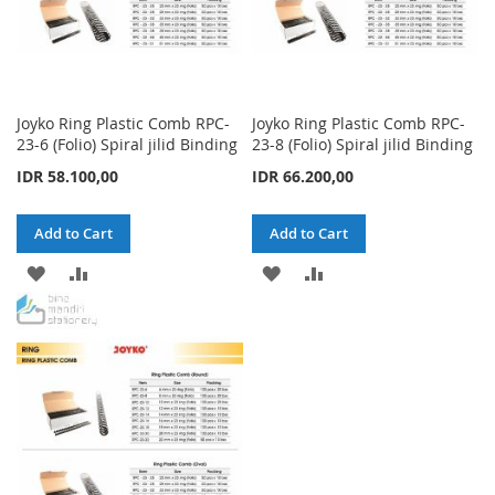
Joyko Ring Plastic Comb RPC-
Joyko Ring Plastic Comb RPC-
23-6 (Folio) Spiral jilid Binding
23-8 (Folio) Spiral jilid Binding
IDR 58.100,00
IDR 66.200,00
Add to Cart
Add to Cart
ADD
ADD
ADD
ADD
TO
TO
TO
TO
WISH
COMPARE
WISH
COMPARE
LIST
LIST