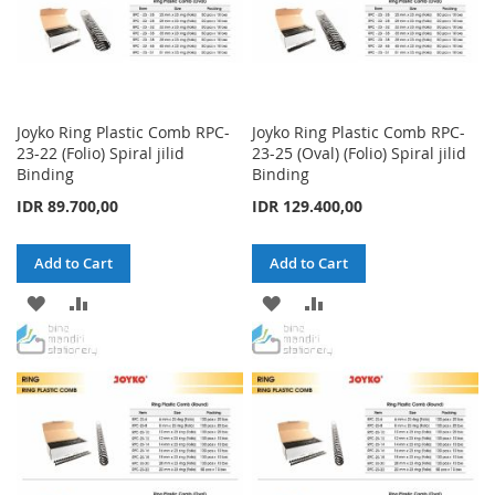
Joyko Ring Plastic Comb RPC-
Joyko Ring Plastic Comb RPC-
23-22 (Folio) Spiral jilid
23-25 (Oval) (Folio) Spiral jilid
Binding
Binding
IDR 89.700,00
IDR 129.400,00
Add to Cart
Add to Cart
ADD
ADD
ADD
ADD
TO
TO
TO
TO
WISH
COMPARE
WISH
COMPARE
LIST
LIST