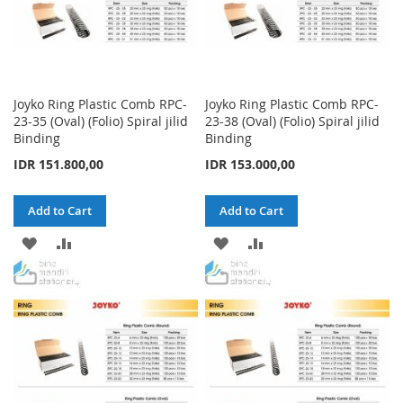
Joyko Ring Plastic Comb RPC-
Joyko Ring Plastic Comb RPC-
23-35 (Oval) (Folio) Spiral jilid
23-38 (Oval) (Folio) Spiral jilid
Binding
Binding
IDR 151.800,00
IDR 153.000,00
Add to Cart
Add to Cart
ADD
ADD
ADD
ADD
TO
TO
TO
TO
WISH
COMPARE
WISH
COMPARE
LIST
LIST