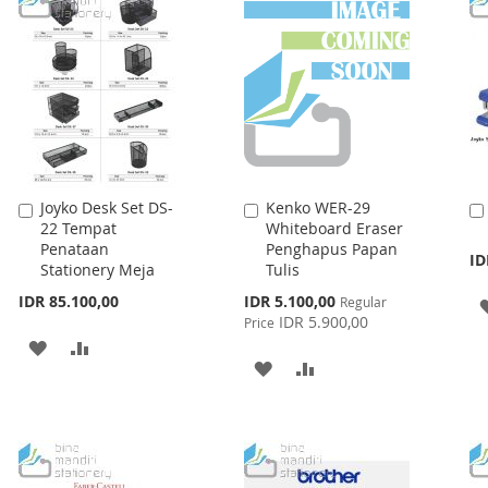
Joyko Desk Set DS-
Kenko WER-29
Add
Add
22 Tempat
Whiteboard Eraser
to
to
Penataan
Penghapus Papan
Cart
Cart
ID
Stationery Meja
Tulis
Special
IDR 85.100,00
IDR 5.100,00
Regular
Price
IDR 5.900,00
Price
ADD
ADD
ADD
ADD
TO
TO
TO
TO
WISH
COMPARE
WISH
COMPARE
LIST
LIST