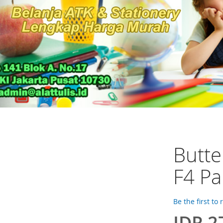
Butte
F4 Pa
Be the first to
IDR 2
Special