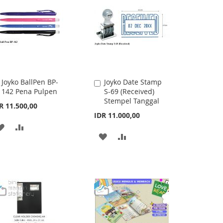
LIST
Joyko BallPen BP-
Joyko Date Stamp
Add
Add
142 Pena Pulpen
S-69 (Received)
to
to
Stempel Tanggal
Cart
Cart
R 11.500,00
IDR 11.000,00
ADD
ADD
ADD
ADD
TO
TO
TO
TO
WISH
COMPARE
WISH
COMPARE
LIST
LIST