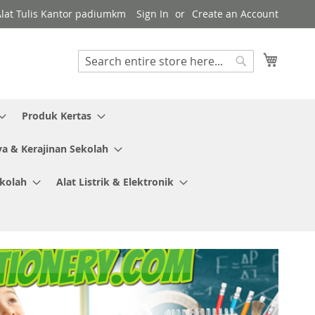
Alat Tulis Kantor padiumkm
Sign In
Create an Account
My Cart
Search
Search
Produk Kertas
ya & Kerajinan Sekolah
ekolah
Alat Listrik & Elektronik