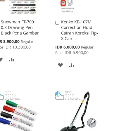
Snowman FT-700
Kenko KE-107M
Add
Add
0.8 Drawing Pen
Correction Fluid
to
to
Black Pena Gambar
Cairan Koreksi Tip-
Cart
Cart
X Cair
cial
R 8.900,00
Regular
ce
Special
IDR 10.300,00
IDR 6.000,00
ce
Regular
Price
IDR 6.900,00
Price
ADD
ADD
ADD
ADD
TO
TO
TO
TO
WISH
COMPARE
WISH
COMPARE
LIST
LIST