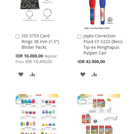
SDI 5753 Card
Joyko Correction
Add
Add
Rings 38 mm (1.5")
Fluid CF-S222 (Besi)
to
to
Blister Packs
Tip-ex Penghapus
Cart
Cart
Pulpen Cair
Special
IDR 16.000,00
Regular
Price
IDR 18.400,00
IDR 42.000,00
Price
ADD
ADD
ADD
ADD
TO
TO
TO
TO
WISH
COMPARE
WISH
COMPARE
LIST
LIST