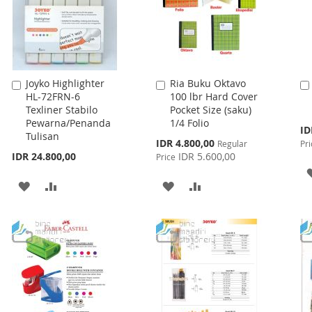
Joyko Highlighter
Ria Buku Oktavo
Add
Add
HL-72FRN-6
100 lbr Hard Cover
to
to
Texliner Stabilo
Pocket Size (saku)
Cart
Cart
Pewarna/Penanda
1/4 Folio
Spe
ID
Tulisan
Pri
Special
IDR 4.800,00
Regular
Pri
Price
IDR 24.800,00
IDR 5.600,00
Price
ADD
ADD
ADD
ADD
TO
TO
TO
TO
WISH
COMPARE
WISH
COMPARE
LIST
LIST