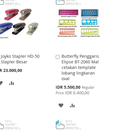
Joyko Stapler HD-50
Butterfly Penggaris
Add
Add
Stapler Besar
Elipse BT-2060 Mal
to
to
cetakan template
Cart
Cart
R 23.000,00
lobang lingkaran
oval
ADD
ADD
Special
IDR 5.500,00
Regular
Price
TO
TO
IDR 6.400,00
Price
WISH
COMPARE
ADD
ADD
LIST
TO
TO
WISH
COMPARE