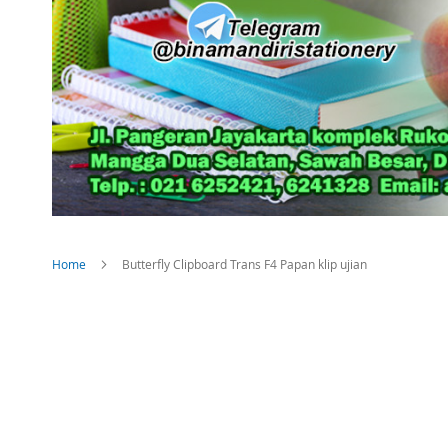
Home
Butterfly Clipboard Trans F4 Papan klip ujian
Skip
to
the
end
of
the
images
gallery