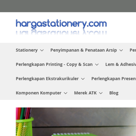
Skip
to
Content
Stationery
Penyimpanan & Penataan Arsip
Pe
Perlengkapan Printing - Copy & Scan
Lem & Adhesi
Perlengkapan Ekstrakurikuler
Perlengkapan Presen
Komponen Komputer
Merek ATK
Blog