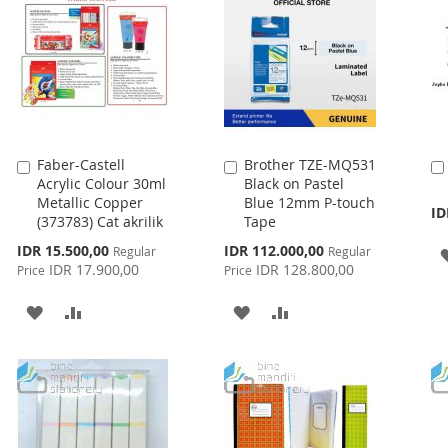
Faber-Castell
Brother TZE-MQ531
Add
Add
Acrylic Colour 30ml
Black on Pastel
to
to
Metallic Copper
Blue 12mm P-touch
Cart
Cart
ID
(373783) Cat akrilik
Tape
Special
Special
IDR 15.500,00
IDR 112.000,00
Regular
Regular
Price
Price
IDR 17.900,00
IDR 128.800,00
Price
Price
ADD
ADD
ADD
ADD
TO
TO
TO
TO
WISH
COMPARE
WISH
COMPARE
LIST
LIST