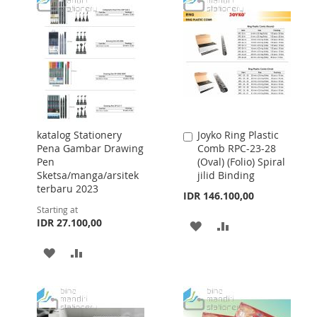
katalog Stationery
Joyko Ring Plastic
Add
Pena Gambar Drawing
Comb RPC-23-28
to
Pen
(Oval) (Folio) Spiral
Cart
Sketsa/manga/arsitek
jilid Binding
terbaru 2023
IDR 146.100,00
Starting at
IDR 27.100,00
ADD
ADD
TO
TO
ADD
ADD
WISH
COMPARE
TO
TO
LIST
WISH
COMPARE