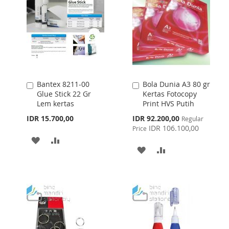
LIST
Bantex 8211-00
Bola Dunia A3 80 gr
Add
Add
Glue Stick 22 Gr
Kertas Fotocopy
to
to
Lem kertas
Print HVS Putih
Cart
Cart
Special
IDR 15.700,00
IDR 92.200,00
Regular
Price
IDR 106.100,00
Price
ADD
ADD
ADD
ADD
TO
TO
TO
TO
WISH
COMPARE
WISH
COMPARE
LIST
LIST