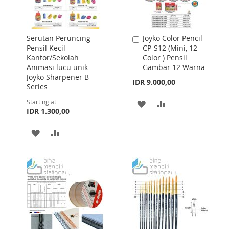
Serutan Peruncing
Joyko Color Pencil
Add
Pensil Kecil
CP-S12 (Mini, 12
to
Kantor/Sekolah
Color ) Pensil
Cart
Animasi lucu unik
Gambar 12 Warna
Joyko Sharpener B
IDR 9.000,00
Series
Starting at
ADD
ADD
IDR 1.300,00
TO
TO
ADD
ADD
WISH
COMPARE
TO
TO
LIST
WISH
COMPARE
LIST