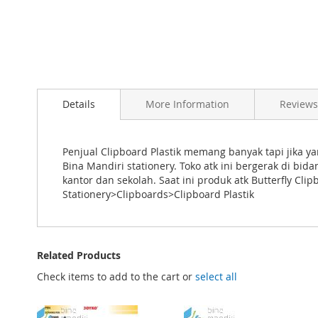
Skip
to
Details
More Information
Reviews
the
beginning
of
the
Penjual Clipboard Plastik memang banyak tapi jika yang
images
Bina Mandiri stationery. Toko atk ini bergerak di bi
gallery
kantor dan sekolah. Saat ini produk atk Butterfly Cli
Stationery>Clipboards>Clipboard Plastik
Related Products
Check items to add to the cart or
select all