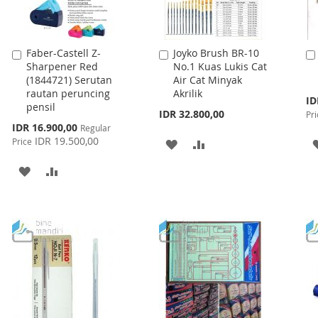
Faber-Castell Z-
Joyko Brush BR-10
Add
Add
Sharpener Red
No.1 Kuas Lukis Cat
to
to
(1844721) Serutan
Air Cat Minyak
Cart
Cart
rautan peruncing
Akrilik
Spe
ID
pensil
Pri
IDR 32.800,00
Pri
Special
IDR 16.900,00
Regular
Price
IDR 19.500,00
Price
ADD
ADD
TO
TO
ADD
ADD
WISH
COMPARE
TO
TO
LIST
WISH
COMPARE
LIST