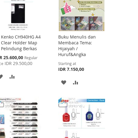
Kenko CH940HG A4
Buku Menulis dan
Add
Clear Holder Map
Membaca Tema:
to
Pelindung Berkas
Hijaiyah /
Cart
Huruf&Angka
cial
R 25.600,00
Regular
ce
IDR 29.500,00
ce
Starting at
IDR 7.150,00
ADD
ADD
ADD
ADD
TO
TO
TO
TO
WISH
COMPARE
WISH
COMPARE
LIST
LIST