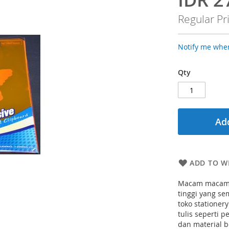
Price
Regular Pr
Notify me when
Qty
Add
ADD TO WI
Macam macam p
tinggi yang s
toko stationer
tulis seperti 
dan material 