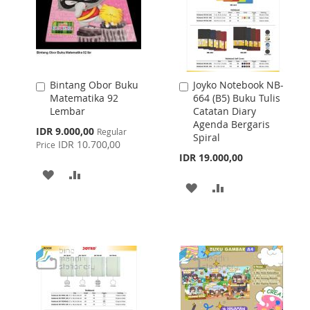
Bintang Obor Buku
Joyko Notebook NB-
Add
Add
Matematika 92
664 (B5) Buku Tulis
to
to
Lembar
Catatan Diary
Cart
Cart
Agenda Bergaris
Special
IDR 9.000,00
Regular
Spiral
Price
IDR 10.700,00
Price
IDR 19.000,00
ADD
ADD
ADD
ADD
TO
TO
TO
TO
WISH
COMPARE
WISH
COMPARE
LIST
LIST