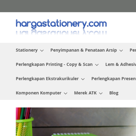
Skip
to
Content
Stationery
Penyimpanan & Penataan Arsip
Pe
Perlengkapan Printing - Copy & Scan
Lem & Adhesi
Perlengkapan Ekstrakurikuler
Perlengkapan Presen
Komponen Komputer
Merek ATK
Blog