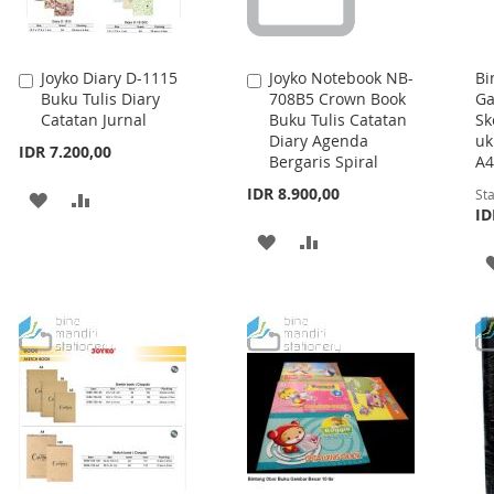
Joyko Diary D-1115
Joyko Notebook NB-
Bi
Add
Add
Buku Tulis Diary
708B5 Crown Book
Ga
to
to
Catatan Jurnal
Buku Tulis Catatan
Sk
Cart
Cart
Diary Agenda
uk
IDR 7.200,00
Bergaris Spiral
A4
IDR 8.900,00
Sta
ADD
ADD
ID
TO
TO
ADD
ADD
WISH
COMPARE
TO
TO
LIST
WISH
COMPARE
LIST