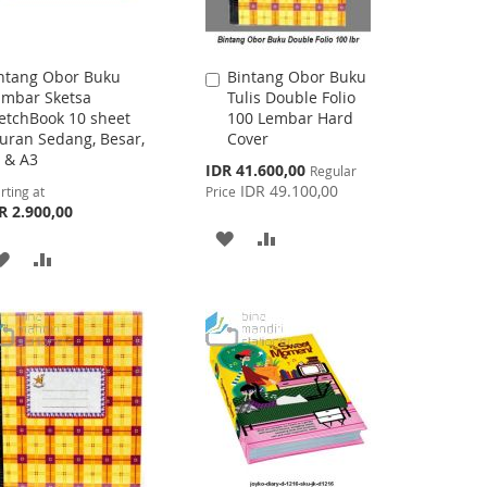
ntang Obor Buku
Bintang Obor Buku
Add
mbar Sketsa
Tulis Double Folio
to
etchBook 10 sheet
100 Lembar Hard
Cart
uran Sedang, Besar,
Cover
 & A3
Special
IDR 41.600,00
Regular
Price
IDR 49.100,00
rting at
Price
R 2.900,00
ADD
ADD
ADD
ADD
TO
TO
TO
TO
WISH
COMPARE
WISH
COMPARE
LIST
LIST