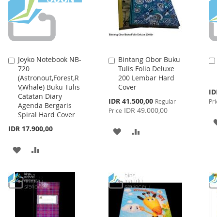
Joyko Notebook NB-
Bintang Obor Buku
Add
Add
720
Tulis Folio Deluxe
to
to
(Astronout,Forest,R
200 Lembar Hard
Cart
Cart
V,Whale) Buku Tulis
Cover
Spe
ID
Catatan Diary
Pri
Special
IDR 41.500,00
Regular
Pri
Agenda Bergaris
Price
IDR 49.000,00
Price
Spiral Hard Cover
IDR 17.900,00
ADD
ADD
TO
TO
ADD
ADD
WISH
COMPARE
TO
TO
LIST
WISH
COMPARE
LIST