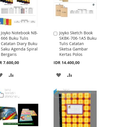
Joyko Notebook NB-
Joyko Sketch Book
Add
Add
666 Buku Tulis
SKBK-706-1A5 Buku
to
to
Catatan Diary Buku
Tulis Catatan
Cart
Cart
Saku Agenda Spiral
Sketsa Gambar
Bergaris
Kertas Polos
R 7.600,00
IDR 14.400,00
ADD
ADD
ADD
ADD
TO
TO
TO
TO
WISH
COMPARE
WISH
COMPARE
LIST
LIST