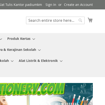
Alat Tulis Kantor padiumkm
Sign In
Create an Account
My Cart
Search
Search
Produk Kertas
ya & Kerajinan Sekolah
ekolah
Alat Listrik & Elektronik