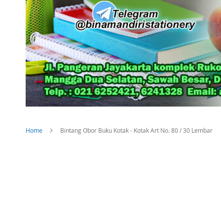
Home
Bintang Obor Buku Kotak - Kotak Art No. 80 / 30 Lembar
Skip
to
the
end
of
the
images
gallery