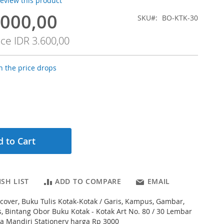
 review this product
.000,00
SKU
BO-KTK-30
ice
IDR 3.600,00
 the price drops
 to Cart
SH LIST
ADD TO COMPARE
EMAIL
cover, Buku Tulis Kotak-Kotak / Garis, Kampus, Gambar,
s, Bintang Obor Buku Kotak - Kotak Art No. 80 / 30 Lembar
na Mandiri Stationery harga Rp 3000