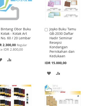
Bintang Obor Buku
Joyko Buku Tamu
Add
Add
Kotak - Kotak Art
GB-2030 Daftar
to
to
No. 60 / 20 Lembar
Hadir Seminar
Cart
Cart
Resepsi
cial
R 2.300,00
Regular
Kondangan
ce
IDR 2.800,00
ce
Pernikahan dan
Kedukaan
ADD
ADD
IDR 15.000,00
TO
TO
ADD
ADD
WISH
COMPARE
TO
TO
LIST
WISH
COMPARE
LIST