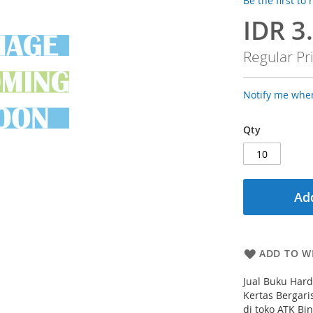
Be the first to
IDR 3
Special
Price
Regular Pr
Notify me when
Qty
Add
ADD TO WI
Jual Buku Hard
Kertas Bergari
di toko ATK Bi