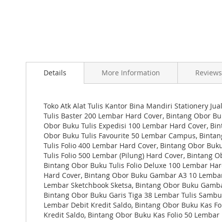
Skip
to
Details
More Information
Reviews
the
beginning
of
the
Toko Atk Alat Tulis Kantor Bina Mandiri Stationery Jua
images
Tulis Baster 200 Lembar Hard Cover, Bintang Obor Bu
gallery
Obor Buku Tulis Expedisi 100 Lembar Hard Cover, Bin
Obor Buku Tulis Favourite 50 Lembar Campus, Bintang
Tulis Folio 400 Lembar Hard Cover, Bintang Obor Buku
Tulis Folio 500 Lembar (Pilung) Hard Cover, Bintang 
Bintang Obor Buku Tulis Folio Deluxe 100 Lembar Har
Hard Cover, Bintang Obor Buku Gambar A3 10 Lembar
Lembar Sketchbook Sketsa, Bintang Obor Buku Gamba
Bintang Obor Buku Garis Tiga 38 Lembar Tulis Sambu
Lembar Debit Kredit Saldo, Bintang Obor Buku Kas Fo
Kredit Saldo, Bintang Obor Buku Kas Folio 50 Lembar