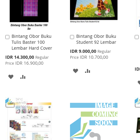
Bintang Obor Buku
Bintang Obor Buku
Add
Add
Tulis Baster 100
Student 92 Lembar
to
to
Lembar Hard Cover
Cart
Cart
Special
IDR 9.000,00
Regular
Price
Special
IDR 14.300,00
IDR 10.700,00
Regular
Price
Price
IDR 16.900,00
Price
ID
ADD
ADD
ADD
ADD
TO
TO
TO
TO
WISH
COMPARE
WISH
COMPARE
LIST
LIST