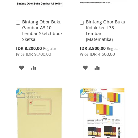
Bintang Obor Buku
Bintang Obor Buku
Add
Add
Gambar A3 10
Kotak kecil 38
to
to
Lembar Sketchbook
Lembar
Cart
Cart
Sketsa
(Matematika)
Special
Special
IDR 8.200,00
IDR 3.800,00
Regular
Regular
Price
Price
IDR 9.700,00
IDR 4.500,00
Price
Price
ADD
ADD
ADD
ADD
TO
TO
TO
TO
WISH
COMPARE
WISH
COMPARE
LIST
LIST