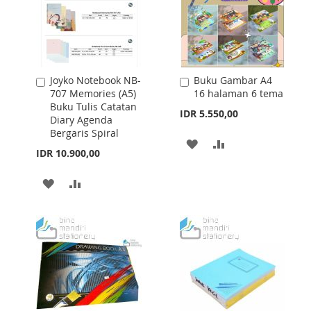
Joyko Notebook NB-
Buku Gambar A4
Add
Add
707 Memories (A5)
16 halaman 6 tema
to
to
Buku Tulis Catatan
Cart
Cart
IDR 5.550,00
Diary Agenda
Bergaris Spiral
ADD
ADD
IDR 10.900,00
TO
TO
ADD
ADD
WISH
COMPARE
TO
TO
LIST
WISH
COMPARE
LIST